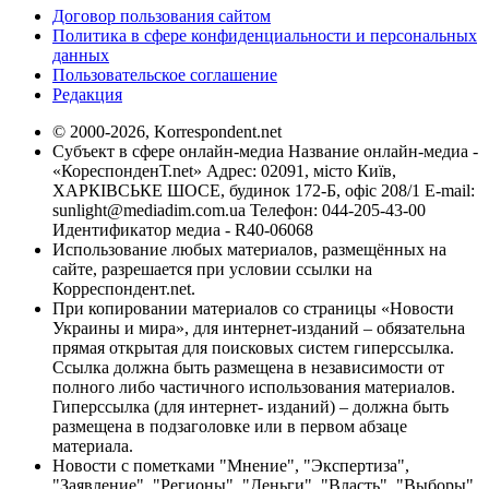
Договор пользования сайтом
Политика в сфере конфиденциальности и персональных
данных
Пользовательское соглашение
Редакция
© 2000-2026, Korrespondent.net
Субъект в сфере онлайн-медиа Название онлайн-медиа -
«КореспонденТ.net» Адрес: 02091, місто Київ,
ХАРКІВСЬКЕ ШОСЕ, будинок 172-Б, офіс 208/1 E-mail:
sunlight@mediadim.com.ua
Телефон: 044-205-43-00
Идентификатор медиа - R40-06068
Использование любых материалов, размещённых на
сайте, разрешается при условии ссылки на
Корреспондент.net.
При копировании материалов со страницы «Новости
Украины и мира», для интернет-изданий – обязательна
прямая открытая для поисковых систем гиперссылка.
Ссылка должна быть размещена в независимости от
полного либо частичного использования материалов.
Гиперссылка (для интернет- изданий) – должна быть
размещена в подзаголовке или в первом абзаце
материала.
Новости с пометками "Мнение", "Экспертиза",
"Заявление", "Регионы", "Деньги", "Власть", "Выборы",