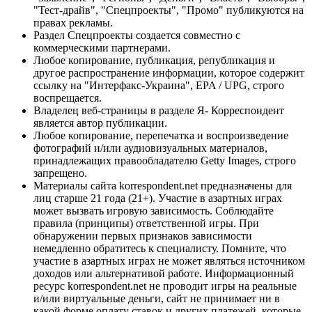
"Тест-драйв", "Спецпроекты", "Промо" публикуются на
правах рекламы.
Раздел Спецпроекты создается совместно с
коммерческими партнерами.
Любое копирование, публикация, републикация и
другое распространение информации, которое содержит
ссылку на "Интерфакс-Украина", EPA / UPG, строго
воспрещается.
Владелец веб-страницы в разделе Я- Корреспондент
является автор публикации.
Любое копирование, перепечатка и воспроизведение
фотографий и/или аудиовизуальных материалов,
принадлежащих правообладателю Getty Images, строго
запрещено.
Материалы сайта korrespondent.net предназначены для
лиц старше 21 года (21+). Участие в азартных играх
может вызвать игровую зависимость. Соблюдайте
правила (принципы) ответственной игры. При
обнаружении первых признаков зависимости
немедленно обратитесь к специалисту. Помните, что
участие в азартных играх не может являться источником
доходов или альтернативой работе. Информационный
ресурс korrespondent.net не проводит игры на реальные
и/или виртуальные деньги, сайт не принимает ни в
какой форме оплату ставок и других платежей, которые