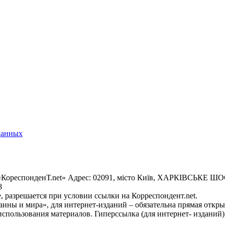
данных
«КореспонденТ.net» Адрес: 02091, місто Київ, ХАРКІВСЬКЕ ШОСЕ
8
 разрешается при условии ссылки на Корреспондент.net.
ины и мира», для интернет-изданий – обязательна прямая откры
спользования материалов. Гиперссылка (для интернет- изданий)