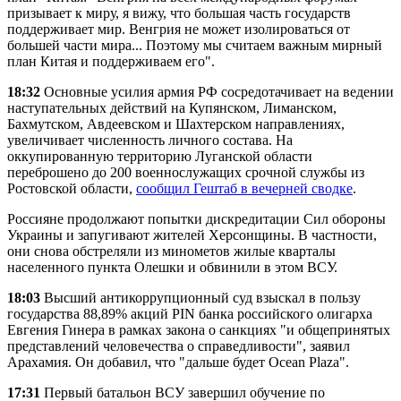
призывает к миру, я вижу, что большая часть государств
поддерживает мир. Венгрия не может изолироваться от
большей части мира... Поэтому мы считаем важным мирный
план Китая и поддерживаем его".
18:32
Основные усилия армия РФ сосредотачивает на ведении
наступательных действий на Купянском, Лиманском,
Бахмутском, Авдеевском и Шахтерском направлениях,
увеличивает численность личного состава. На
оккупированную территорию Луганской области
переброшено до 200 военнослужащих срочной службы из
Ростовской области,
сообщил Гештаб в вечерней сводке
.
Россияне продолжают попытки дискредитации Сил обороны
Украины и запугивают жителей Херсонщины. В частности,
они снова обстреляли из минометов жилые кварталы
населенного пункта Олешки и обвинили в этом ВСУ.
18:03
Высший антикоррупционный суд взыскал в пользу
государства 88,89% акций PIN банка российского олигарха
Евгения Гинера в рамках закона о санкциях "и общепринятых
представлений человечества о справедливости", заявил
Арахамия. Он добавил, что "дальше будет Ocean Plaza".
17:31
Первый батальон ВСУ завершил обучение по