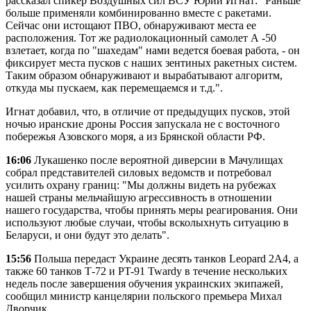
рассказал спикер Воздушных сил ВСУ Юрий Игнат: "Раньше
больше применяли комбинированно вместе с ракетами.
Сейчас они истощают ПВО, обнаруживают места ее
расположения. Тот же радиолокационный самолет А -50
взлетает, когда по "шахедам" нами ведется боевая работа, - он
фиксирует места пусков с наших зентиных ракетных систем.
Таким образом обнаруживают и вырабатывают алгоритм,
откуда мы пускаем, как перемещаемся и т.д.".
Игнат добавил, что, в отличие от предыдущих пусков, этой
ночью иранские дроны Россия запускала не с восточного
побережья Азовского моря, а из Брянской области РФ.
16:06
Лукашенко после вероятной диверсии в Мачулищах
собрал представителей силовых ведомств и потребовал
усилить охрану границ: "Мы должны видеть на рубежах
нашей страны мельчайшую агрессивность в отношении
нашего государства, чтобы принять меры реагирования. Они
используют любые случаи, чтобы всколыхнуть ситуацию в
Беларуси, и они будут это делать".
15:56
Польша передаст Украине десять танков Leopard 2А4, а
также 60 танков Т-72 и PT-91 Twardy в течение нескольких
недель после завершения обучения украинских экипажей,
сообщил министр канцелярии польского премьера Михал
Дворчик.