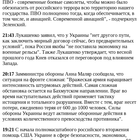
ПВО - современные боевые самолеты, чтобы можно было
обезопасить от российского террора всю территорию нашего
государства. ПВО полноценно тогда, когда обеспечивается, в
том числе, и авиацией. Современной авиацией", - подчеркнул
Зеленский.
21:43
Лукашенко заявил, что у Украины "нет другого пути,
как заключить мирный договор сейчас, без предварительных
условий", пока Россия якобы "не поставила экономику на
военные рельсы". Также Лукашенко утверждает, что весной
прошлого года Киев отказался от переговоров под влиянием
Запада.
20:17
Замминистра обороны Анна Маляр сообщила, что
ситуация на фронте сложная: "Вражеская армия наращивает
интенсивность штурмовых действий. Самая сложная
обстановка остается на Бахмутском направлении. Враг во
время наступательных действий применяет тактику
истощения и тотального разрушения. Вместе с тем, враг несет
потери, ежедневно теряя от 600 до 1000 человек. Силы
обороны Украины ведут активные оборонные действия в
условиях количественного превосходства противника".
19:21
С начала полномасштабного российского вторжения
помощь США Украине в сфере безопасности, экономики,