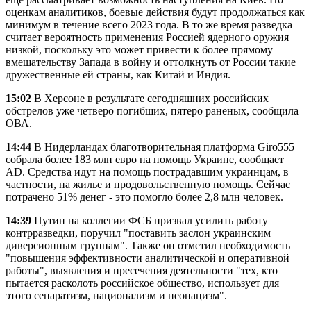
оценкам аналитиков, боевые действия будут продолжаться как
минимум в течение всего 2023 года. В то же время разведка
считает вероятность применения Россией ядерного оружия
низкой, поскольку это может привести к более прямому
вмешательству Запада в войну и оттолкнуть от России такие
дружественные ей страны, как Китай и Индия.
15:02
В Херсоне в результате сегодняшних российских
обстрелов уже четверо погибших, пятеро раненых, сообщила
ОВА.
14:44
В Нидерландах благотворительная платформа Giro555
собрала более 183 млн евро на помощь Украине, сообщает
AD. Средства идут на помощь пострадавшим украинцам, в
частности, на жилье и продовольственную помощь. Сейчас
потрачено 51% денег - это помогло более 2,8 млн человек.
14:39
Путин на коллегии ФСБ призвал усилить работу
контрразведки, поручил "поставить заслон украинским
диверсионным группам". Также он отметил необходимость
"повышения эффективности аналитической и оперативной
работы", выявления и пресечения деятельности "тех, кто
пытается расколоть российское общество, использует для
этого сепаратизм, национализм и неонацизм".