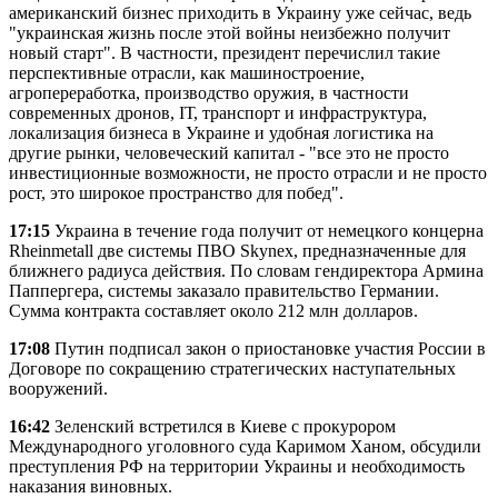
американский бизнес приходить в Украину уже сейчас, ведь
"украинская жизнь после этой войны неизбежно получит
новый старт". В частности, президент перечислил такие
перспективные отрасли, как машиностроение,
агропереработка, производство оружия, в частности
современных дронов, IТ, транспорт и инфраструктура,
локализация бизнеса в Украине и удобная логистика на
другие рынки, человеческий капитал - "все это не просто
инвестиционные возможности, не просто отрасли и не просто
рост, это широкое пространство для побед".
17:15
Украина в течение года получит от немецкого концерна
Rheinmetall две системы ПВО Skynex, предназначенные для
ближнего радиуса действия. По словам гендиректора Армина
Паппергера, системы заказало правительство Германии.
Сумма контракта составляет около 212 млн долларов.
17:08
Путин подписал закон о приостановке участия России в
Договоре по сокращению стратегических наступательных
вооружений.
16:42
Зеленский встретился в Киеве с прокурором
Международного уголовного суда Каримом Ханом, обсудили
преступления РФ на территории Украины и необходимость
наказания виновных.