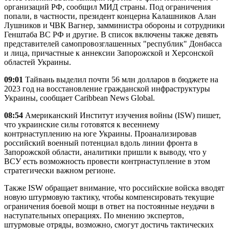
организаций РФ, сообщил МИД страны. Под ограничения
попали, в частности, президент концерна Калашников Алан
Лушников и ЧВК Вагнер, замминистра обороны и сотрудники
Генштаба ВС РФ и другие. В список включены также девять
представителей самопровозглашенных "республик" Донбасса
и лица, причастные к аннексии Запорожской и Херсонской
областей Украины.
09:01
Тайвань выделил почти 56 млн долларов в бюджете на
2023 год на восстановление гражданской инфраструктуры
Украины, сообщает Caribbean News Global.
08:54
Американский Институт изучения войны (ISW) пишет,
что украинские силы готовятся к весеннему
контрнаступлению на юге Украины. Проанализировав
российский военный потенциал вдоль линии фронта в
Запорожской области, аналитики пришли к выводу, что у
ВСУ есть возможность провести контрнаступление в этом
стратегически важном регионе.
Также ISW обращает внимание, что российские войска вводят
новую штурмовую тактику, чтобы компенсировать текущие
ограничения боевой мощи в ответ на постоянные неудачи в
наступательных операциях. По мнению экспертов,
штурмовые отряды, возможно, смогут достичь тактических