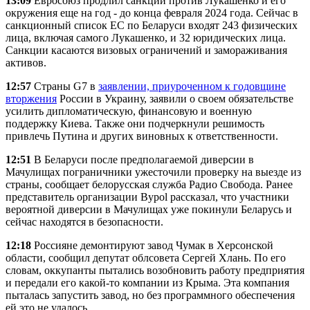
13:09
Евросоюз продлил санкции против Лукашенко и его
окружения еще на год - до конца февраля 2024 года. Сейчас в
санкционный список ЕС по Беларуси входят 243 физических
лица, включая самого Лукашенко, и 32 юридических лица.
Санкции касаются визовых ограничений и замораживания
активов.
12:57
Страны G7 в
заявлении, приуроченном к годовщине
вторжения
России в Украину, заявили о своем обязательстве
усилить дипломатическую, финансовую и военную
поддержку Киева. Также они подчеркнули решимость
привлечь Путина и других виновных к ответственности.
12:51
В Беларуси после предполагаемой диверсии в
Мачулищах пограничники ужесточили проверку на выезде из
страны, сообщает белорусская служба Радио Свобода. Ранее
представитель организации Bypol рассказал, что участники
вероятной диверсии в Мачулищах уже покинули Беларусь и
сейчас находятся в безопасности.
12:18
Россияне демонтируют завод Чумак в Херсонской
области, сообщил депутат облсовета Сергей Хлань. По его
словам, оккупанты пытались возобновить работу предприятия
и передали его какой-то компании из Крыма. Эта компания
пыталась запустить завод, но без программного обеспечения
ей это не удалось.