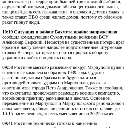
многоэтажек; на территории бывшей трикотажной фабрики,
окруженной жилыми домами; вблизи центрального рынка,
где целый день есть гражданские; в школах и детских садах, а
также ставят ПВО среди жилых домов, поэтому от обломков
ракет гибнут люди.
10:19 Ситуация в районе Бахмута крайне напряженная
,
сообщил командующий Сухопутными войсками ВСУ
Александр Сырский. Несмотря на существенные потери, враг
бросил в наступление наиболее подготовленные штурмовые
отряды Вагнера, которые пытаются прорвать оборону
украинских войск и оцепить город.
09:58
Россияне массово размещают вокруг Мариуполя пушки
и зенитные комплексы образцов 1939 года. Судя по
расстановке, таким образом они будут пытаться
противодействовать ударам по Мариуполю, рассказал
советник мэра города Петр Андрющенко. Также он сообщил,
что оккупанты продолжают размещать военных компактно,
возобновив практику размещения в школах. Основное
перемещение из Мариуполя и Мариупольского района живой
силы завершено, общая численность остатков составляет до
10-15 тысяч человек, то есть уменьшение на 20-25 тысяч.
09:41
Россияне технически готовы к нанесению