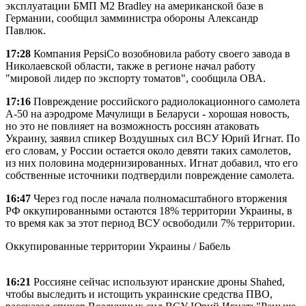
эксплуатации БМП М2 Bradley на американской базе в
Германии, сообщил замминистра обороны Александр
Павлюк.
17:28
Компания PepsiСo возобновила работу своего завода в
Николаевской области, также в регионе начал работу
"мировой лидер по экспорту томатов", сообщила ОВА.
17:16
Повреждение российского радиолокационного самолета
А-50 на аэродроме Мачулищи в Беларуси - хорошая новость,
но это не повлияет на возможность россиян атаковать
Украину, заявил спикер Воздушных сил ВСУ Юрий Игнат. По
его словам, у России остается около девяти таких самолетов,
из них половина модернизированных. Игнат добавил, что его
собственные источники подтвердили повреждение самолета.
16:47
Через год после начала полномасштабного вторжения
РФ оккупированными остаются 18% территории Украины, в
то время как за этот период ВСУ освободили 7% территории.
Оккупированные территории Украины / Бабель
16:21
Россияне сейчас используют иранские дроны Shahed,
чтобы выследить и истощить украинские средства ПВО,