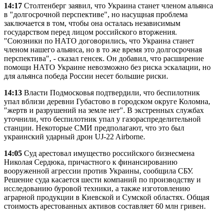
14:17
Столтенберг заявил, что Украина станет членом альянса
в "долгосрочной перспективе", но насущная проблема
заключается в том, чтобы она осталась независимым
государством перед лицом российского вторжения.
"Союзники по НАТО договорились, что Украина станет
членом нашего альянса, но в то же время это долгосрочная
перспектива", - сказал генсек. Он добавил, что расширение
помощи НАТО Украине невозможно без риска эскалации, но
для альянса победа России несет большие риски.
14:13
Власти Подмосковья подтвердили, что беспилотник
упал вблизи деревни Губастово в городском округе Коломна,
"жертв и разрушений на земле нет". В экстренных службах
уточнили, что беспилотник упал у газораспределительной
станции. Некоторые СМИ предполагают, что это был
украинский ударный дрон UJ-22 Airborne.
14:05
Суд арестовал имущество российского бизнесмена
Николая Сердюка, причастного к финансированию
вооруженной агрессии против Украины, сообщила СБУ.
Решение суда касается шести компаний по производству и
исследованию буровой техники, а также изготовлению
аграрной продукции в Киевской и Сумской областях. Общая
стоимость арестованных активов составляет 60 млн гривен.