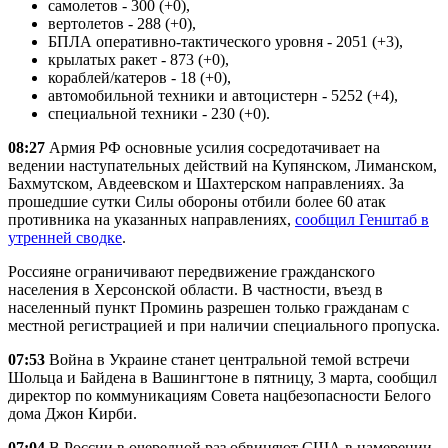
самолетов - 300 (+0),
вертолетов - 288 (+0),
БПЛА оперативно-тактического уровня - 2051 (+3),
крылатых ракет - 873 (+0),
кораблей/катеров - 18 (+0),
автомобильной техники и автоцистерн - 5252 (+4),
специальной техники - 230 (+0).
08:27
Армия РФ основные усилия сосредотачивает на
ведении наступательных действий на Купянском, Лиманском,
Бахмутском, Авдеевском и Шахтерском направлениях. За
прошедшие сутки Силы обороны отбили более 60 атак
противника на указанных направлениях,
сообщил Генштаб в
утренней сводке
.
Россияне ограничивают передвижение гражданского
населения в Херсонской области. В частности, въезд в
населенный пункт Проминь разрешен только гражданам с
местной регистрацией и при наличии специального пропуска.
07:53
Война в Украине станет центральной темой встречи
Шольца и Байдена в Вашингтоне в пятницу, 3 марта, сообщил
директор по коммуникациям Совета нацбезопасности Белого
дома Джон Кирби.
07:04
В России в очередной раз обвиняют США в намерении