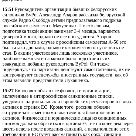
15:51
Руководитель организации бывших белорусских
силовиков ByPol Александр Азаров рассказал белорусской
службе Радио Свобода детали предполагаемого подрыва
российского самолета в Мачулищах. По его словам,
подготовка такой акции занимает 3-4 месяца, вариантов
диверсий много, однако не все они удаются. Азаров
подтвердил, что в случае с российским самолетом А-50 это
была атака дронами, однако их количество он уточнять не
стал. В акции участвовали лишь несколько участников,
наиболее важным и сложным было подготовить их
эвакуацию, добавил руководитель ByPol. Он также
подчеркнул, что партизаны действуют самостоятельно, их не
контролируют спецслужбы иностранных государств, как об
этом заявляли представители Лукашенко.
15:27
Евросовет обязал все физлица и организации,
включенные в антироссийские санкционные списки,
уведомить национальных и европейских регуляторов о своих
активах в странах ЕС. Кроме того, россиян обязали
сотрудничать с местными властями для блокирования их
активов. Физические и юридические лица из санкционных
списков должны обратиться в органы ЕС не позднее чем через
шесть недель после введения санкций, а невыполнение этих
требований в ЕС будут рассматривать как обход санкций.