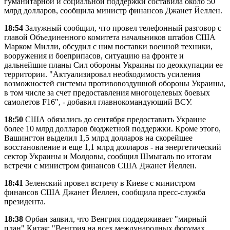
гуманитарной и социальной поддержки составила около 50
млрд долларов, сообщила министр финансов Джанет Йеллен.
18:54
Залужный сообщил, что провел телефонный разговор с
главой Объединенного комитета начальников штабов США
Марком Милли, обсудил с ним поставки военной техники,
вооружения и боеприпасов, ситуацию на фронте и
дальнейшие планы Сил обороны Украины по деоккупации ее
территории. "Актуализировал необходимость усиления
возможностей системы противовоздушной обороны Украины,
в том числе за счет предоставления многоцелевых боевых
самолетов F16", - добавил главнокомандующий ВСУ.
18:50
США обязались до сентября предоставить Украине
более 10 млрд долларов бюджетной поддержки. Кроме этого,
Вашингтон выделил 1,5 млрд долларов на скорейшее
восстановление и еще 1,1 млрд долларов - на энергетический
сектор Украины и Молдовы, сообщил Шмыгаль по итогам
встречи с министром финансов США Джанет Йеллен.
18:41
Зеленский провел встречу в Киеве с министром
финансов США Джанет Йеллен, сообщила пресс-служба
президента.
18:38
Орбан заявил, что Венгрия поддерживает "мирный
план" Китая: "Венгрия на всех международных форумах