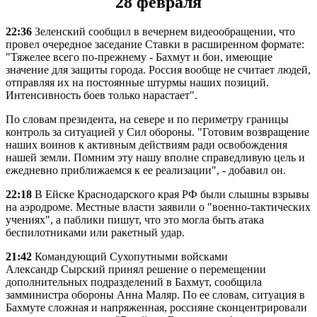
28 февраля
22:36
Зеленский сообщил в вечернем видеообращении, что
провел очередное заседание Ставки в расширенном формате:
"Тяжелее всего по-прежнему - Бахмут и бои, имеющие
значение для защиты города. Россия вообще не считает людей,
отправляя их на постоянные штурмы наших позиций.
Интенсивность боев только нарастает".
По словам президента, на севере и по периметру границы
контроль за ситуацией у Сил обороны. "Готовим возвращение
наших воинов к активным действиям ради освобождения
нашей земли. Помним эту нашу вполне справедливую цель и
ежедневно приближаемся к ее реализации", - добавил он.
22:18
В Ейске Краснодарского края РФ были слышны взрывы
на аэродроме. Местные власти заявили о "военно-тактических
учениях", а паблики пишут, что это могла быть атака
беспилотниками или ракетный удар.
21:42
Командующий Сухопутными войсками
Александр Сырский принял решение о перемещении
дополнительных подразделений в Бахмут, сообщила
замминистра обороны Анна Маляр. По ее словам, ситуация в
Бахмуте сложная и напряженная, россияне сконцентрировали