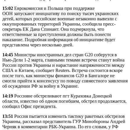
15:02
Еврокомиссия и Польша при поддержке
ООН запускают инициативу по поиску тысяч украинских
детей, которых российские военные незаконно вывезли с
оккупированных территорий Украины, сообщила пресс-
секретарь ЕК Дана Спинант. Она подчеркнула, что
ответственные за преступления должны быть понести
наказание. Подробная информация об инициативе будет
представлена через несколько дней.
14:45
Министры иностранных дел стран G20 соберутся в
Нью-Дели 1-2 марта, главными темами встречи станут война
России против Украины и нарастание напряженности между
США и Китаем, сообщает Reuters. Встреча состоится вскоре
после того, как министры финансов G20 в Бангалоре не
смогли прийти к консенсусу по поводу совместного заявления
об осуждении РФ за войну в Украине.
14:19
Россияне обстреливают пгт Кураховка Донецкой
области, известно об одном погибшем, обстрел продолжается,
сообщил Офис президента.
13:51
Россия пытается изменить тактику ракетных обстрелов
Украины, рассказал представитель ГУР Минобороны Андрей
Черняк в комментарии РБК-Украина. По его словам, у РФ