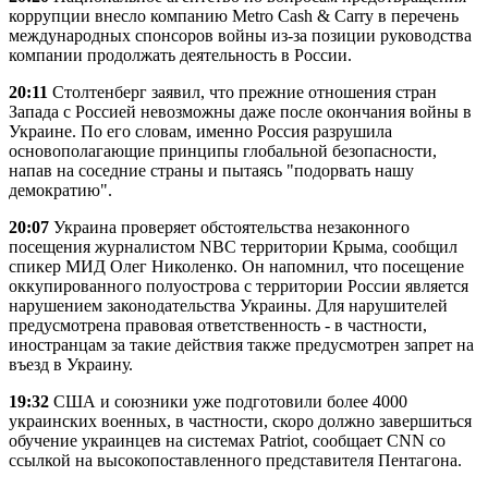
коррупции внесло компанию Metro Cash & Carry в перечень
международных спонсоров войны из-за позиции руководства
компании продолжать деятельность в России.
20:11
Столтенберг заявил, что прежние отношения стран
Запада с Россией невозможны даже после окончания войны в
Украине. По его словам, именно Россия разрушила
основополагающие принципы глобальной безопасности,
напав на соседние страны и пытаясь "подорвать нашу
демократию".
20:07
Украина проверяет обстоятельства незаконного
посещения журналистом NBC территории Крыма, сообщил
спикер МИД Олег Николенко. Он напомнил, что посещение
оккупированного полуострова с территории России является
нарушением законодательства Украины. Для нарушителей
предусмотрена правовая ответственность - в частности,
иностранцам за такие действия также предусмотрен запрет на
въезд в Украину.
19:32
США и союзники уже подготовили более 4000
украинских военных, в частности, скоро должно завершиться
обучение украинцев на системах Patriot, сообщает CNN со
ссылкой на высокопоставленного представителя Пентагона.