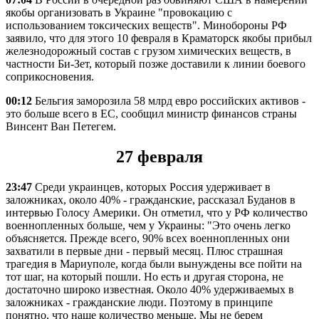
якобы организовать в Украине "провокацию с
использованием токсических веществ". Минобороны РФ
заявило, что для этого 10 февраля в Краматорск якобы прибыл
железнодорожный состав с грузом химических веществ, в
частности Би-Зет, который позже доставили к линии боевого
соприкосновения.
00:12
Бельгия заморозила 58 млрд евро российских активов -
это больше всего в ЕС, сообщил министр финансов страны
Винсент Ван Петегем.
27 февраля
23:47
Среди украинцев, которых Россия удерживает в
заложниках, около 40% - гражданские, рассказал Буданов в
интервью Голосу Америки. Он отметил, что у РФ количество
военнопленных больше, чем у Украины: "Это очень легко
объясняется. Прежде всего, 90% всех военнопленных они
захватили в первые дни - первый месяц. Плюс страшная
трагедия в Мариуполе, когда были вынуждены все пойти на
тот шаг, на который пошли. Но есть и другая сторона, не
достаточно широко известная. Около 40% удерживаемых в
заложниках - гражданские люди. Поэтому в принципе
понятно, что наше количество меньше. Мы не берем