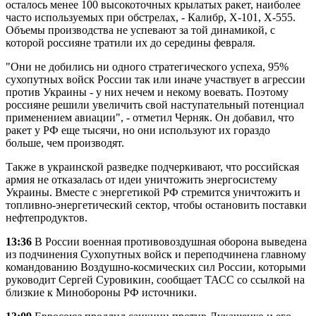
осталось менее 100 высокоточных крылатых ракет, наиболее
часто используемых при обстрелах, - Калибр, Х-101, Х-555.
Объемы производства не успевают за той динамикой, с
которой россияне тратили их до середины февраля.
"Они не добились ни одного стратегического успеха, 95%
сухопутных войск России так или иначе участвует в агрессии
против Украины - у них нечем и некому воевать. Поэтому
россияне решили увеличить свой наступательный потенциал
применением авиации", - отметил Черняк. Он добавил, что
ракет у РФ еще тысячи, но они используют их гораздо
больше, чем производят.
Также в украинской разведке подчеркивают, что российская
армия не отказалась от идеи уничтожить энергосистему
Украины. Вместе с энергетикой РФ стремится уничтожить и
топливно-энергетический сектор, чтобы остановить поставки
нефтепродуктов.
13:36
В России военная противовоздушная оборона выведена
из подчинения Сухопутных войск и переподчинена главному
командованию Воздушно-космических сил России, которыми
руководит Сергей Суровикин, сообщает ТАСС со ссылкой на
близкие к Минобороны РФ источники.