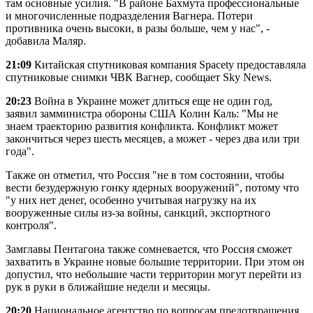
там основные усилия. "В районе Бахмута профессиональные
и многочисленные подразделения Вагнера. Потери
противника очень высоки, в разы больше, чем у нас", -
добавила Маляр.
21:09
Китайская спутниковая компания Spacety предоставляла
спутниковые снимки ЧВК Вагнер, сообщает Sky News.
20:23
Война в Украине может длиться еще не один год,
заявил замминистра обороны США Колин Каль: "Мы не
знаем траекторию развития конфликта. Конфликт может
закончиться через шесть месяцев, а может - через два или три
года".
Также он отметил, что Россия "не в том состоянии, чтобы
вести безудержную гонку ядерных вооружений", потому что
"у них нет денег, особенно учитывая нагрузку на их
вооруженные силы из-за войны, санкций, экспортного
контроля".
Замглавы Пентагона также сомневается, что Россия сможет
захватить в Украине новые большие территории. При этом он
допустил, что небольшие части территории могут перейти из
рук в руки в ближайшие недели и месяцы.
20:20
Национальное агентство по вопросам предотвращения