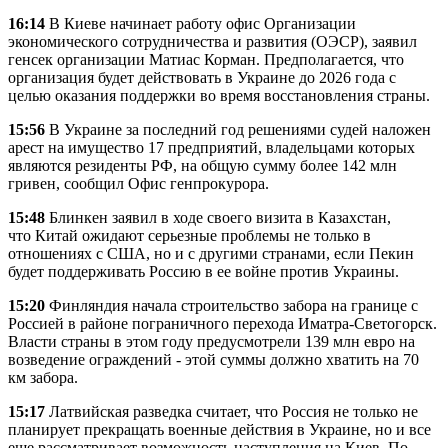
16:14
В Киеве начинает работу офис Организации
экономического сотрудничества и развития (ОЭСР), заявил
генсек организации Матиас Корман. Предполагается, что
организация будет действовать в Украине до 2026 года с
целью оказания поддержки во время восстановления страны.
15:56
В Украине за последний год решениями судей наложен
арест на имущество 17 предприятий, владельцами которых
являются резиденты РФ, на общую сумму более 142 млн
гривен, сообщил Офис генпрокурора.
15:48
Блинкен заявил в ходе своего визита в Казахстан,
что Китай ожидают серьезные проблемы не только в
отношениях с США, но и с другими странами, если Пекин
будет поддерживать Россию в ее войне против Украины.
15:20
Финляндия начала строительство забора на границе с
Россией в районе пограничного перехода Иматра-Светогорск.
Власти страны в этом году предусмотрели 139 млн евро на
возведение ограждений - этой суммы должно хватить на 70
км забора.
15:17
Латвийская разведка считает, что Россия не только не
планирует прекращать военные действия в Украине, но и все
еще рассматривает возможность наступления на Киев. По