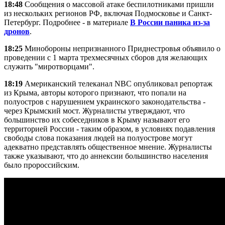
18:48
Сообщения о массовой атаке беспилотниками пришли
из нескольких регионов РФ, включая Подмосковье и Санкт-
Петербург. Подробнее - в материале
В России паника из-за
дронов
.
18:25
Минобороны непризнанного Приднестровья объявило о
проведении с 1 марта трехмесячных сборов для желающих
служить "миротворцами".
18:19
Американский телеканал NBC опубликовал репортаж
из Крыма, авторы которого признают, что попали на
полуостров с нарушением украинского законодательства -
через Крымский мост. Журналисты утверждают, что
большинство их собеседников в Крыму называют его
территорией России - таким образом, в условиях подавления
свободы слова показания людей на полуострове могут
адекватно представлять общественное мнение. Журналисты
также указывают, что до аннексии большинство населения
было пророссийским.