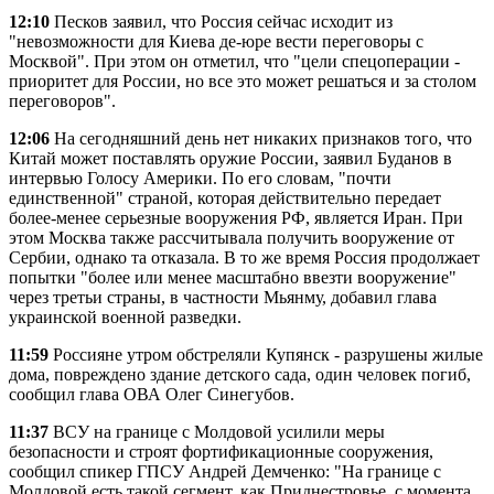
12:10
Песков заявил, что Россия сейчас исходит из
"невозможности для Киева де-юре вести переговоры с
Москвой". При этом он отметил, что "цели спецоперации -
приоритет для России, но все это может решаться и за столом
переговоров".
12:06
На сегодняшний день нет никаких признаков того, что
Китай может поставлять оружие России, заявил Буданов в
интервью Голосу Америки. По его словам, "почти
единственной" страной, которая действительно передает
более-менее серьезные вооружения РФ, является Иран. При
этом Москва также рассчитывала получить вооружение от
Сербии, однако та отказала. В то же время Россия продолжает
попытки "более или менее масштабно ввезти вооружение"
через третьи страны, в частности Мьянму, добавил глава
украинской военной разведки.
11:59
Россияне утром обстреляли Купянск - разрушены жилые
дома, повреждено здание детского сада, один человек погиб,
сообщил глава ОВА Олег Синегубов.
11:37
ВСУ на границе с Молдовой усилили меры
безопасности и строят фортификационные сооружения,
сообщил спикер ГПСУ Андрей Демченко: "На границе с
Молдовой есть такой сегмент, как Приднестровье, с момента