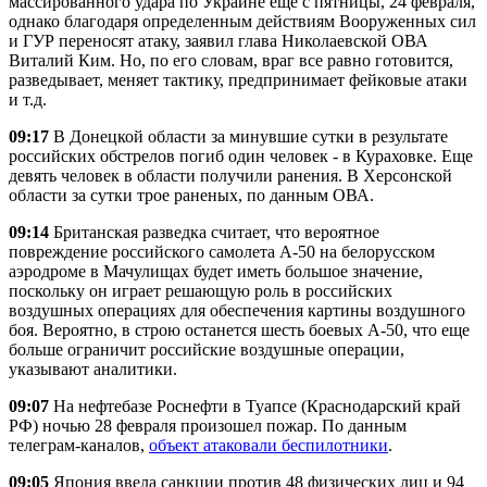
массированного удара по Украине еще с пятницы, 24 февраля,
однако благодаря определенным действиям Вооруженных сил
и ГУР переносят атаку, заявил глава Николаевской ОВА
Виталий Ким. Но, по его словам, враг все равно готовится,
разведывает, меняет тактику, предпринимает фейковые атаки
и т.д.
09:17
В Донецкой области за минувшие сутки в результате
российских обстрелов погиб один человек - в Кураховке. Еще
девять человек в области получили ранения. В Херсонской
области за сутки трое раненых, по данным ОВА.
09:14
Британская разведка считает, что вероятное
повреждение российского самолета A-50 на белорусском
аэродроме в Мачулищах будет иметь большое значение,
поскольку он играет решающую роль в российских
воздушных операциях для обеспечения картины воздушного
боя. Вероятно, в строю останется шесть боевых А-50, что еще
больше ограничит российские воздушные операции,
указывают аналитики.
09:07
На нефтебазе Роснефти в Туапсе (Краснодарский край
РФ) ночью 28 февраля произошел пожар. По данным
телеграм-каналов,
объект атаковали беспилотники
.
09:05
Япония ввела санкции против 48 физических лиц и 94