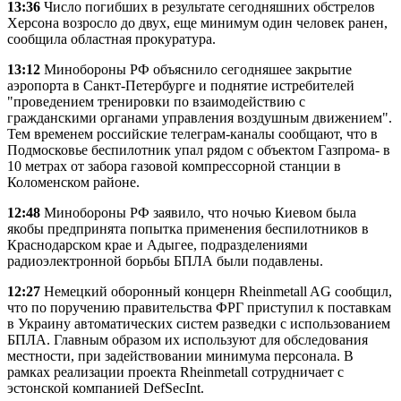
13:36
Число погибших в результате сегодняшних обстрелов
Херсона возросло до двух, еще минимум один человек ранен,
сообщила областная прокуратура.
13:12
Минобороны РФ объяснило сегодняшее закрытие
аэропорта в Санкт-Петербурге и поднятие истребителей
"проведением тренировки по взаимодействию с
гражданскими органами управления воздушным движением".
Тем временем российские телеграм-каналы сообщают, что в
Подмосковье беспилотник упал рядом с объектом Газпрома- в
10 метрах от забора газовой компрессорной станции в
Коломенском районе.
12:48
Минобороны РФ заявило, что ночью Киевом была
якобы предпринята попытка применения беспилотников в
Краснодарском крае и Адыгее, подразделениями
радиоэлектронной борьбы БПЛА были подавлены.
12:27
Немецкий оборонный концерн Rheinmetall AG сообщил,
что по поручению правительства ФРГ приступил к поставкам
в Украину автоматических систем разведки с использованием
БПЛА. Главным образом их используют для обследования
местности, при задействовании минимума персонала. В
рамках реализации проекта Rheinmetall сотрудничает с
эстонской компанией DefSecInt.