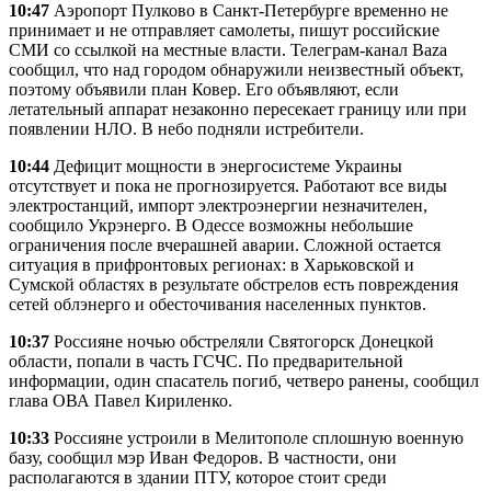
10:47
Аэропорт Пулково в Санкт-Петербурге временно не
принимает и не отправляет самолеты, пишут российские
СМИ со ссылкой на местные власти. Телеграм-канал Baza
сообщил, что над городом обнаружили неизвестный объект,
поэтому объявили план Ковер. Его объявляют, если
летательный аппарат незаконно пересекает границу или при
появлении НЛО. В небо подняли истребители.
10:44
Дефицит мощности в энергосистеме Украины
отсутствует и пока не прогнозируется. Работают все виды
электростанций, импорт электроэнергии незначителен,
сообщило Укрэнерго. В Одессе возможны небольшие
ограничения после вчерашней аварии. Сложной остается
ситуация в прифронтовых регионах: в Харьковской и
Сумской областях в результате обстрелов есть повреждения
сетей облэнерго и обесточивания населенных пунктов.
10:37
Россияне ночью обстреляли Святогорск Донецкой
области, попали в часть ГСЧС. По предварительной
информации, один спасатель погиб, четверо ранены, сообщил
глава ОВА Павел Кириленко.
10:33
Россияне устроили в Мелитополе сплошную военную
базу, сообщил мэр Иван Федоров. В частности, они
располагаются в здании ПТУ, которое стоит среди