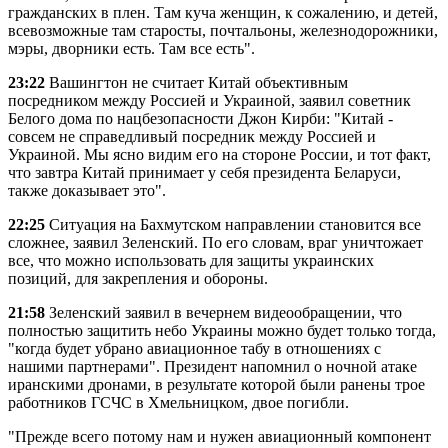
гражданских в плен. Там куча женщин, к сожалению, и детей,
всевозможные там старосты, почтальоны, железнодорожники,
мэры, дворники есть. Там все есть".
23:22
Вашингтон не считает Китай объективным
посредником между Россией и Украиной, заявил советник
Белого дома по нацбезопасности Джон Кирби: "Китай -
совсем не справедливый посредник между Россией и
Украиной. Мы ясно видим его на стороне России, и тот факт,
что завтра Китай принимает у себя президента Беларуси,
также доказывает это".
22:25
Ситуация на Бахмутском направлении становится все
сложнее, заявил Зеленский. По его словам, враг уничтожает
все, что можно использовать для защиты украинских
позиций, для закрепления и обороны.
21:58
Зеленский заявил в вечернем видеообращении, что
полностью защитить небо Украины можно будет только тогда,
"когда будет убрано авиационное табу в отношениях с
нашими партнерами". Президент напомнил о ночной атаке
иранскими дронами, в результате которой были ранены трое
работников ГСЧС в Хмельницком, двое погибли.
"Прежде всего потому нам и нужен авиационный компонент